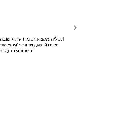
נטליה מקצועית, מדויקת, קשובה!

ешествуйте и отдыхайте со 
ую доступность!