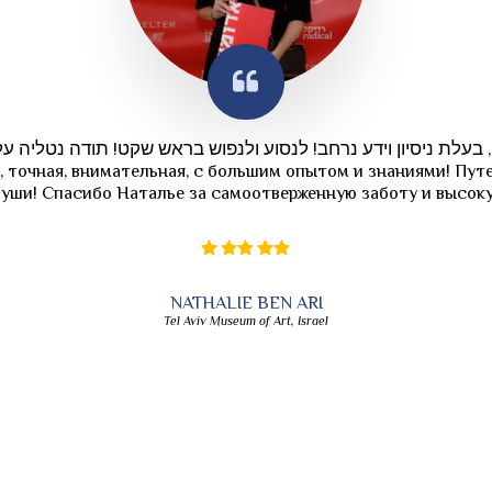
, בעלת ניסיון וידע נרחב! לנסוע ולנפוש בראש שקט! תודה נטליה ע
 точная, внимательная, с большим опытом и знаниями! Пут
уши! Спасибо Наталье за самоотверженную заботу и высок
NATHALIE BEN ARI
Tel Aviv Museum of Art, Israel